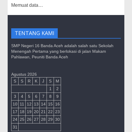
Website
Memuat data…
Resmi
SMP
Negeri
TENTANG KAMI
16
Banda
SMP Negeri 16 Banda Aceh adalah salah satu Sekolah
Aceh
Menengah Pertama yang berlokasi di jalan Makam
Pahlawan, Peuniti Banda Aceh
Agustus 2026
S
S
R
K
J
S
M
1
2
3
4
5
6
7
8
9
10
11
12
13
14
15
16
17
18
19
20
21
22
23
24
25
26
27
28
29
30
31