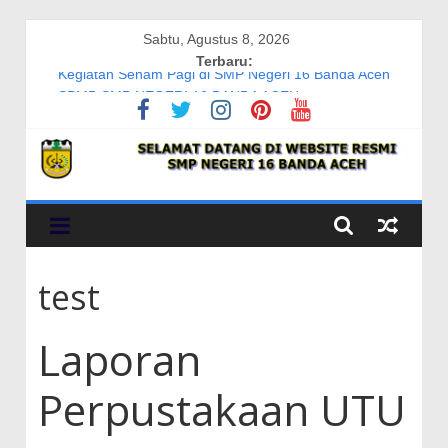
Skip
Sabtu, Agustus 8, 2026
to
Terbaru:
Kegiatan Senam Pagi di SMP Negeri 16 Banda Aceh
content
SPMB SMP NEGERI 16 BANDA ACEH
Open recruitment
Tarhib Ramadhan
Ceramah bulan Rajab, sya’ban dan ramadhan
SMP
Negeri
test
16
Laporan
Banda
Perpustakaan UTU
Aceh