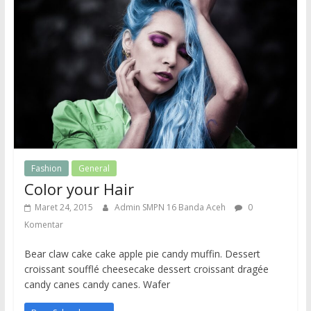
Fashion
General
Color your Hair
Maret 24, 2015
Admin SMPN 16 Banda Aceh
0
Komentar
Bear claw cake cake apple pie candy muffin. Dessert
croissant soufflé cheesecake dessert croissant dragée
candy canes candy canes. Wafer