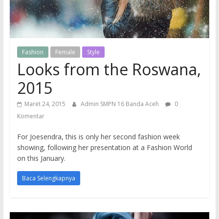
Resmi
SMP
Negeri
16
Fashion
Female
Style
Banda
Looks from the Roswana,
Aceh
2015
Maret 24, 2015
Admin SMPN 16 Banda Aceh
0
Komentar
For Joesendra, this is only her second fashion week
showing, following her presentation at a Fashion World
on this January.
Baca Selengkapnya