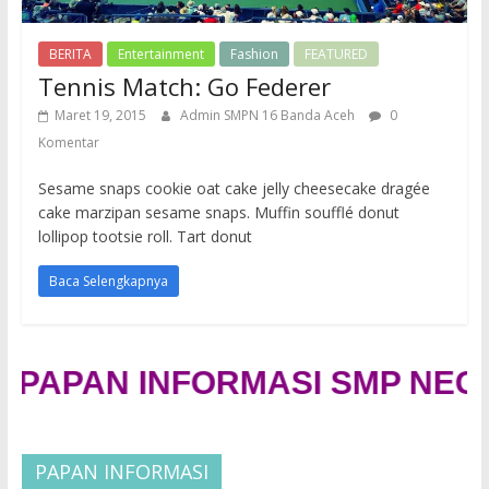
BERITA
Entertainment
Fashion
FEATURED
Tennis Match: Go Federer
Maret 19, 2015
Admin SMPN 16 Banda Aceh
0
Komentar
Sesame snaps cookie oat cake jelly cheesecake dragée
cake marzipan sesame snaps. Muffin soufflé donut
lollipop tootsie roll. Tart donut
Baca Selengkapnya
APAN INFORMASI SMP NEGERI
PAPAN INFORMASI