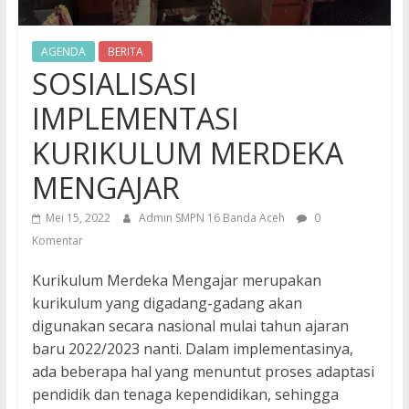
Resmi
SMP
AGENDA
BERITA
Negeri
SOSIALISASI
16
Banda
IMPLEMENTASI
Aceh
KURIKULUM MERDEKA
MENGAJAR
Mei 15, 2022
Admin SMPN 16 Banda Aceh
0
Komentar
Kurikulum Merdeka Mengajar merupakan
kurikulum yang digadang-gadang akan
digunakan secara nasional mulai tahun ajaran
baru 2022/2023 nanti. Dalam implementasinya,
ada beberapa hal yang menuntut proses adaptasi
pendidik dan tenaga kependidikan, sehingga